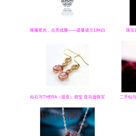
璀璨星光，点亮优雅——诺曼诺兰18K白
珠宝
金钻石项坠品鉴
钻石与THERA（提亚）碧玺 亚马逊珠宝
二手钻与
首饰中的耳饰新选择