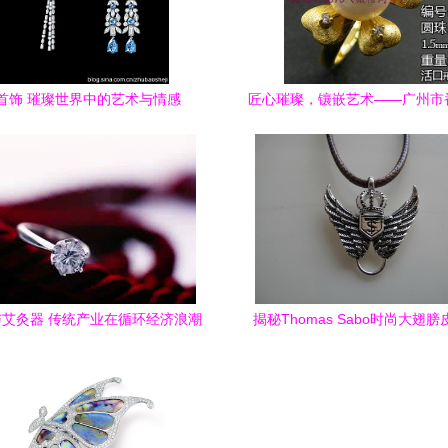
首饰 璀璨世界中的艺术与情感
匠心璀璨，镶嵌艺术——广州市
珠宝首饰厂第一分厂
艾灸器 传统产业在循环经济浪潮
揭秘Thomas Sabo时尚大翅
下的不同境遇与挑战
工厂源头直供背后的商