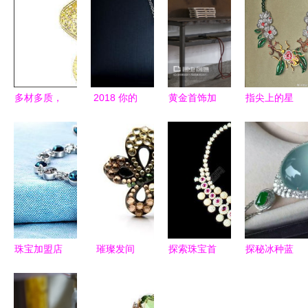
多材多质，
2018 你的
黄金首饰加
指尖上的星
诠释新世代
珠宝首饰应
工 从匠心
河 JMA国
珠宝首饰的
该这么买
到璀璨的艺
际珠宝设计
多元魅力
—— 内附
术之旅
大赛获奖作
独家收藏指
品背后的创
南
意密码
珠宝加盟店
璀璨发间
探索珠宝首
探秘冰种蓝
运营阅历之
从韩国彩钻
饰高清图片
水大鸽子蛋
谈与艾灸器
爪夹到卓越
资源 编号
中高端玉器