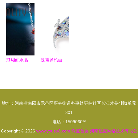
THERA（提
灸器 传统
Thomas
品修图 点
亚）碧玺
产业在循环
Sabo时尚
亮璀璨，铸
亚马逊珠宝
经济浪潮下
大翅膀皮绳
就完美
首饰中的耳
的不同境遇
项链 工厂
饰新选择
与挑战
源头直供背
后的商机
珊瑚红水晶
珠宝首饰白
银饰链 容
底图 纯粹
大珠宝匠心
与高级的艺
打造，点亮
术呈现
颈间优雅风
地址：河南省南阳市示范区枣林街道办事处枣林社区长江才苑4幢1单元
情
301
电话：1509060**
Copyright © 2026
www.yousu8.com
珠宝首饰
河南星度网络技术有限公