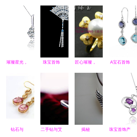
璀璨星光，
珠宝首饰
匠心璀璨，
A宝石首饰
点亮优雅
璀璨世界中
镶嵌艺术
价格查询与
——诺曼诺
的艺术与情
——广州市
比价指南，
兰18K白金
感
番禺莱莉珠
13190元与
钻石项坠品
宝首饰厂第
13360元商
鉴
一分厂
品深度解析
钻石与
二手钻与艾
揭秘
珠宝首饰产