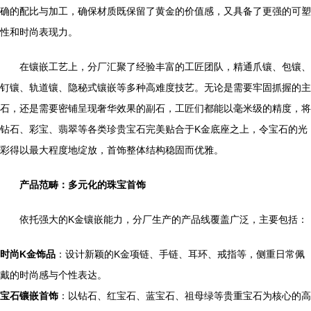
确的配比与加工，确保材质既保留了黄金的价值感，又具备了更强的可塑
性和时尚表现力。
在镶嵌工艺上，分厂汇聚了经验丰富的工匠团队，精通爪镶、包镶、
钉镶、轨道镶、隐秘式镶嵌等多种高难度技艺。无论是需要牢固抓握的主
石，还是需要密铺呈现奢华效果的副石，工匠们都能以毫米级的精度，将
钻石、彩宝、翡翠等各类珍贵宝石完美贴合于K金底座之上，令宝石的光
彩得以最大程度地绽放，首饰整体结构稳固而优雅。
产品范畴：多元化的珠宝首饰
依托强大的K金镶嵌能力，分厂生产的产品线覆盖广泛，主要包括：
时尚K金饰品
：设计新颖的K金项链、手链、耳环、戒指等，侧重日常佩
戴的时尚感与个性表达。
宝石镶嵌首饰
：以钻石、红宝石、蓝宝石、祖母绿等贵重宝石为核心的高