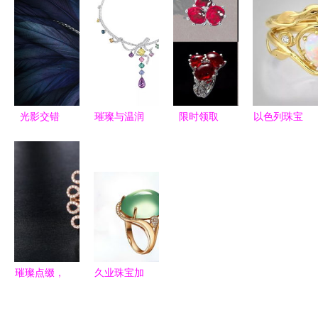
坠0010的
项链 点亮
——中国珠
术 如何让
时尚魅力
情人节的湛
宝玉石首饰
你的珠宝饰
蓝心意
行业协会引
品在视觉上
领行业高质
熠熠生辉
量发展
光影交错
璀璨与温润
限时领取
以色列珠宝
间，珠宝绽
探索高级珠
800张珠宝
设计师跨界
放永恒魅力
宝与艾灸器
设计手绘素
打造流动艾
的艺术融合
材，提升你
灸器 当艺
的创作灵感
术与疗愈相
遇
璀璨点缀，
久业珠宝加
不止于美
盟与Lanble
——盘点佩
彩宝商机分