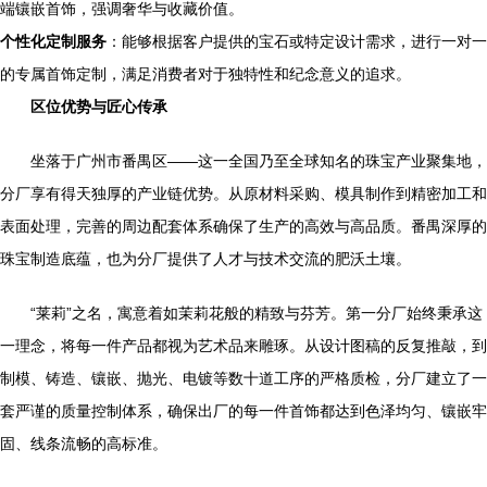
端镶嵌首饰，强调奢华与收藏价值。
个性化定制服务
：能够根据客户提供的宝石或特定设计需求，进行一对一
的专属首饰定制，满足消费者对于独特性和纪念意义的追求。
区位优势与匠心传承
坐落于广州市番禺区——这一全国乃至全球知名的珠宝产业聚集地，
分厂享有得天独厚的产业链优势。从原材料采购、模具制作到精密加工和
表面处理，完善的周边配套体系确保了生产的高效与高品质。番禺深厚的
珠宝制造底蕴，也为分厂提供了人才与技术交流的肥沃土壤。
“莱莉”之名，寓意着如茉莉花般的精致与芬芳。第一分厂始终秉承这
一理念，将每一件产品都视为艺术品来雕琢。从设计图稿的反复推敲，到
制模、铸造、镶嵌、抛光、电镀等数十道工序的严格质检，分厂建立了一
套严谨的质量控制体系，确保出厂的每一件首饰都达到色泽均匀、镶嵌牢
固、线条流畅的高标准。