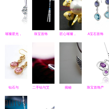
璀璨星光，
珠宝首饰
匠心璀璨，
A宝石首饰
点亮优雅
璀璨世界中
镶嵌艺术
价格查询与
——诺曼诺
的艺术与情
——广州市
比价指南，
兰18K白金
感
番禺莱莉珠
13190元与
钻石项坠品
宝首饰厂第
13360元商
鉴
一分厂
品深度解析
钻石与
二手钻与艾
揭秘
珠宝首饰产
THERA（提
灸器 传统
Thomas
品修图 点
亚）碧玺
产业在循环
Sabo时尚
亮璀璨，铸