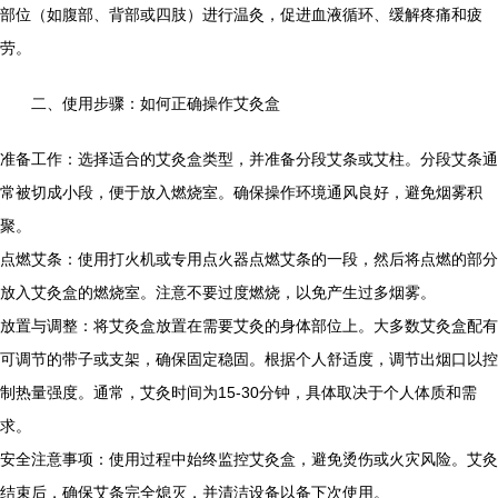
部位（如腹部、背部或四肢）进行温灸，促进血液循环、缓解疼痛和疲
劳。
二、使用步骤：如何正确操作艾灸盒
准备工作：选择适合的艾灸盒类型，并准备分段艾条或艾柱。分段艾条通
常被切成小段，便于放入燃烧室。确保操作环境通风良好，避免烟雾积
聚。
点燃艾条：使用打火机或专用点火器点燃艾条的一段，然后将点燃的部分
放入艾灸盒的燃烧室。注意不要过度燃烧，以免产生过多烟雾。
放置与调整：将艾灸盒放置在需要艾灸的身体部位上。大多数艾灸盒配有
可调节的带子或支架，确保固定稳固。根据个人舒适度，调节出烟口以控
制热量强度。通常，艾灸时间为15-30分钟，具体取决于个人体质和需
求。
安全注意事项：使用过程中始终监控艾灸盒，避免烫伤或火灾风险。艾灸
结束后，确保艾条完全熄灭，并清洁设备以备下次使用。