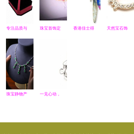
生新潮流
专注品质与
珠宝首饰定
香港佳士得
天然宝石饰
定制 广州
制防坑指南
秋拍双璧
品 点亮日
德艺纸制品
从梦想到现
瑰丽珠宝翡
常的精致艺
供应多规格
实，你必须
翠与古雅艾
术
珠宝首饰纸
了解的避雷
灸器的艺术
盒
要诀
对话
珠宝静物产
一见心动，
品拍摄 捕
Archi Dior
捉璀璨饰品
更时尚 8件
的艺术与细
别致新作演
节
绎珠宝艺术