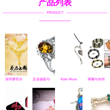
产品列表
PRODUCT
----------------
深圳赛菲尔
足金镶嵌与
Kate Moss
璀璨与永恒
珠宝首饰推
银镶琥珀戒
可美925银
探索珠宝饰
出创新艾灸
指 价格、
吊坠 心心
品中的玻璃
器，跨界融
厂家、图片
相印，定格
水晶艺术
合时尚与养
全解析
不朽的优雅